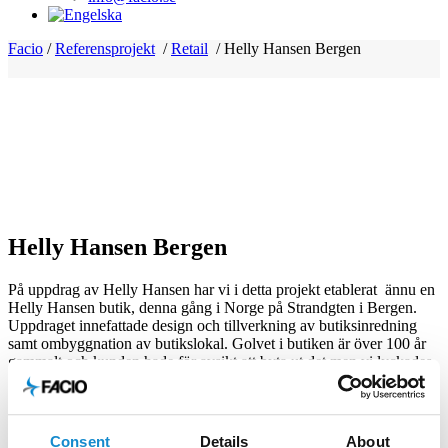
Facio
/
Referensprojekt
/
Retail
/
Helly Hansen Bergen
Helly Hansen Bergen
På uppdrag av Helly Hansen har vi i detta projekt etablerat ännu en
Helly Hansen butik, denna gång i Norge på Strandgten i Bergen.
Uppdraget innefattade design och tillverkning av butiksinredning
samt ombyggnation av butikslokal. Golvet i butiken är över 100 år
gammalt och kunden hade för avsikt att byta ut det men vi lyckades
renovera detta vackra golv med ett fantastisk resultat.
UPPDRAGSGIVARE: Helly Hansen
Consent
Details
About