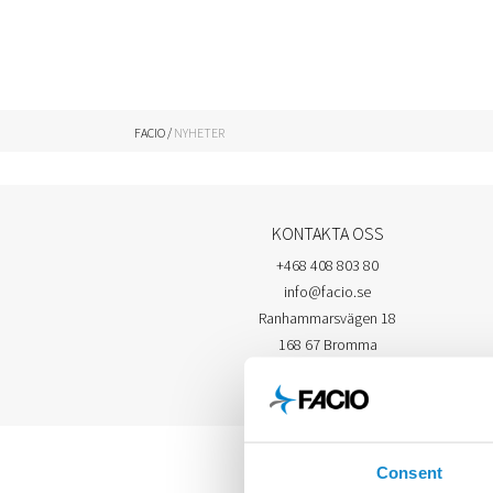
FACIO
/
NYHETER
KONTAKTA OSS
+468 408 803 80
info@facio.se
Ranhammarsvägen 18
168 67 Bromma
Consent