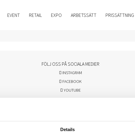
EVENT
RETAIL
EXPO
ARBETSSÄTT
PRISSÄTTNING
FÖLJ OSS PÅ SOCIALA MEDIER
INSTAGRAM
FACEBOOK
YOUTUBE
© 2026 Facio Event | Alla rättigheter förbehållna | Webbproduktion av
adaptonline.se
Details