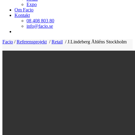
Expo
Om Facio
Kontakt
08 408 803 80
info@facio.se
Facio
/
Referensprojekt
/
Retail
/
J.Lindeberg Åhléns Stockholm