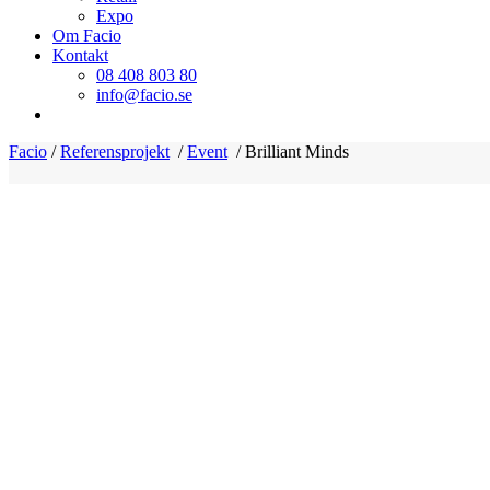
Expo
Om Facio
Kontakt
08 408 803 80
info@facio.se
Facio
/
Referensprojekt
/
Event
/
Brilliant Minds